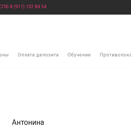
СПБ 8 (911) 132 84 54
ены
Оплата депозита
Обучение
Противопок
Антонина