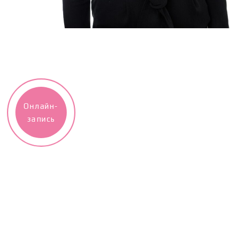
Онлайн-
запись
8 (495) 607 30 77 © DragonFly. Все пра